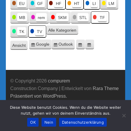
Titel
EU
GF
HF
HT
LI
LM
MB
rem
SKM
STL
TF
Alle Kategorien
TK
TV
Google
Outlook
Ansicht
Eintragen
Eintragen
Google-
Outlook-
ausdrucken
in
in
Export
Export
© Copyright 2026
compurem
Construction Company | Entwickelt von
Rara Theme
Präsentiert von WordPress.
Diese Website benutzt Cookies. Wenn du die Website weiter
nutzt, gehen wir von deinem Einverständnis aus.
OK
Nein
Datenschutzerklärung