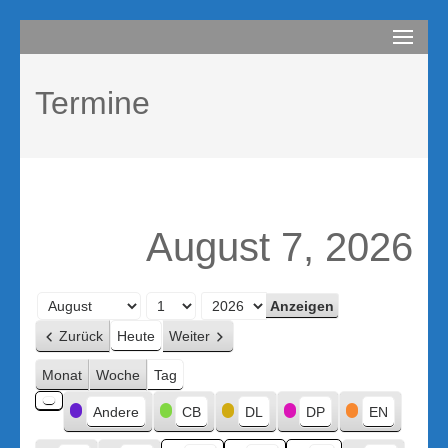
Zum
compurem
Rene Martin
Inhalt
springen
Termine
(Enter
drücken)
August 7, 2026
Monat
Tag
Jahr
Zurück
Heute
Weiter
Monat
Woche
Tag
Kategorien
Andere
CB
DL
DP
EN
Kategorie
ohne