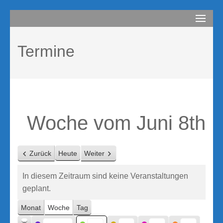
Zum
compurem
Rene Martin
Inhalt
springen
Termine
(Enter
drücken)
Woche vom Juni 8th
Zurück
Heute
Weiter
In diesem Zeitraum sind keine Veranstaltungen
geplant.
Monat
Woche
Tag