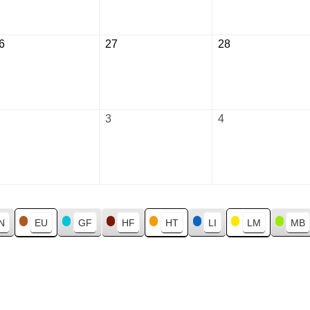
2026
2026
2026
6
August
27
August
28
August
26,
27,
28,
2026
2026
2026
September
3
September
4
September
2,
3,
4,
2026
2026
2026
N
EU
GF
HF
HT
LI
LM
MB