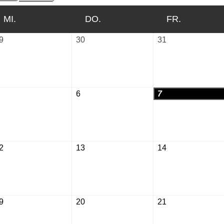
MI.
MITTWOCH
DO.
DONNERSTAG
FR.
FREITAG
9
Juli
30
Juli
31
Juli
29,
30,
31,
2026
2026
2026
August
6
August
7
August
5,
6,
7,
2026
2026
2026
2
August
13
August
14
August
12,
13,
14,
2026
2026
2026
9
August
20
August
21
August
19,
20,
21,