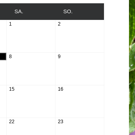
SA.
SAMSTAG
SO.
SONNTAG
1
August
2
August
1,
2,
2026
2026
8
August
9
August
8,
9,
2026
2026
15
August
16
August
15,
16,
2026
2026
22
August
23
August
22,
23,