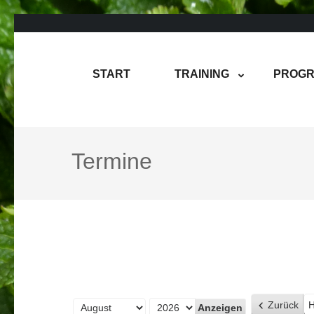
Zum
Inhalt
springen
Rene Martin
COMPUREM
START
TRAINING
PROGR
(Enter
drücken)
Termine
Zurück
H