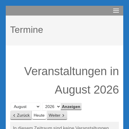
Zum
compurem
Rene Martin
Inhalt
springen
Termine
(Enter
drücken)
Veranstaltungen in
August 2026
Monat
Jahr
Zurück
Heute
Weiter
In diesem Zeitraum sind keine Veranstaltungen