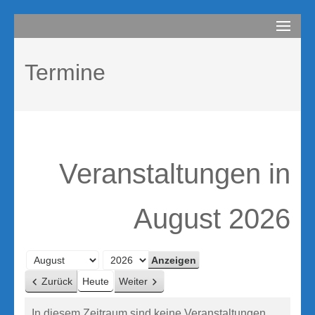
Zum
compurem
Rene Martin
Inhalt
springen
Termine
(Enter
drücken)
Veranstaltungen in
August 2026
Monat
Jahr
Zurück
Heute
Weiter
In diesem Zeitraum sind keine Veranstaltungen