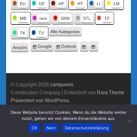
Titel
EU
GF
HF
HT
LI
LM
MB
rem
SKM
STL
TF
Alle Kategorien
TK
TV
Google
Outlook
Ansicht
Eintragen
Eintragen
Google-
Outlook-
ausdrucken
in
in
Export
Export
© Copyright 2026
compurem
Construction Company | Entwickelt von
Rara Theme
Präsentiert von WordPress.
Diese Website benutzt Cookies. Wenn du die Website weiter
nutzt, gehen wir von deinem Einverständnis aus.
OK
Nein
Datenschutzerklärung