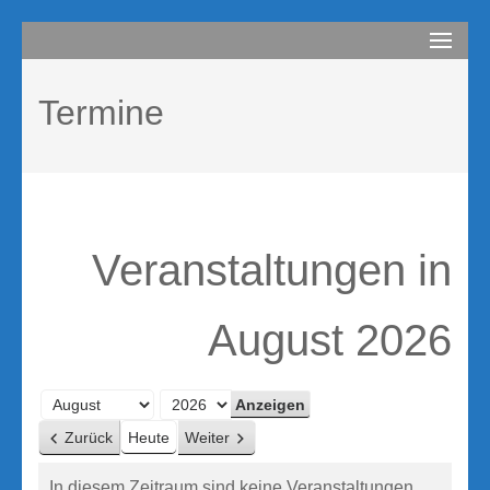
Zum
compurem
Rene Martin
Inhalt
springen
Termine
(Enter
drücken)
Veranstaltungen in
August 2026
Monat
Jahr
Zurück
Heute
Weiter
In diesem Zeitraum sind keine Veranstaltungen