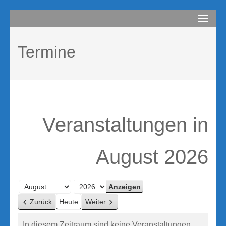
Zum
compurem
Rene Martin
Inhalt
springen
Termine
(Enter
drücken)
Veranstaltungen in
August 2026
Monat
Jahr
Zurück
Heute
Weiter
In diesem Zeitraum sind keine Veranstaltungen