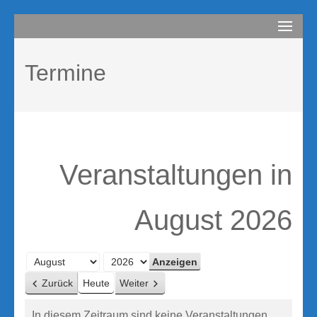
Zum
compurem
Rene Martin
Inhalt
springen
Termine
(Enter
drücken)
Veranstaltungen in
August 2026
Monat
Jahr
Zurück
Heute
Weiter
In diesem Zeitraum sind keine Veranstaltungen