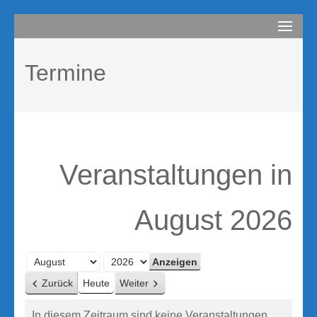
Zum
compurem
Rene Martin
Inhalt
springen
Termine
(Enter
drücken)
Veranstaltungen in
August 2026
Monat
Jahr
Zurück
Heute
Weiter
In diesem Zeitraum sind keine Veranstaltungen