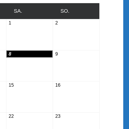
SA.
SAMSTAG
SO.
SONNTAG
1
August
2
August
1,
2,
2026
2026
8
August
9
August
8,
9,
2026
2026
15
August
16
August
15,
16,
2026
2026
22
August
23
August
22,
23,