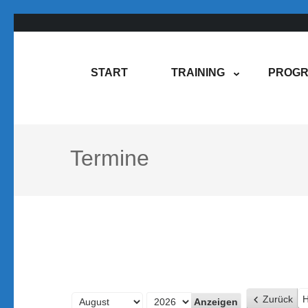
Zum
Inhalt
springen
Rene Martin
COMPUREM
START
TRAINING
PROGR
(Enter
drücken)
Termine
Zurück
H