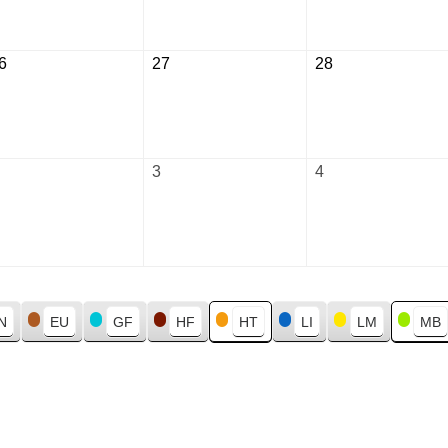
2026
2026
2026
6
August
27
August
28
August
26,
27,
28,
2026
2026
2026
September
3
September
4
September
2,
3,
4,
2026
2026
2026
N
EU
GF
HF
HT
LI
LM
MB