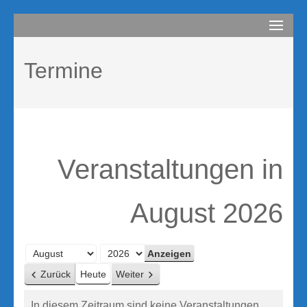
Zum
compurem
Rene Martin
Inhalt
springen
Termine
(Enter
drücken)
Veranstaltungen in
August 2026
Monat
Jahr
Zurück
Heute
Weiter
In diesem Zeitraum sind keine Veranstaltungen