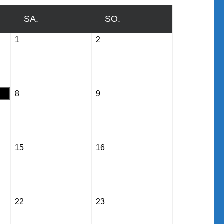
SA.
SAMSTAG
SO.
SONNTAG
1
August
2
August
1,
2,
2026
2026
8
August
9
August
8,
9,
2026
2026
15
August
16
August
15,
16,
2026
2026
22
August
23
August
22,
23,