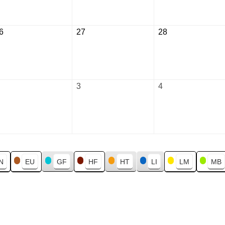
2026
2026
2026
6
August
27
August
28
August
26,
27,
28,
2026
2026
2026
September
3
September
4
September
2,
3,
4,
2026
2026
2026
N
EU
GF
HF
HT
LI
LM
MB