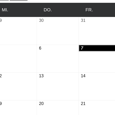
MI.
MITTWOCH
DO.
DONNERSTAG
FR.
FREITAG
9
Juli
30
Juli
31
Juli
29,
30,
31,
2026
2026
2026
August
6
August
7
August
5,
6,
7,
2026
2026
2026
2
August
13
August
14
August
12,
13,
14,
2026
2026
2026
9
August
20
August
21
August
19,
20,
21,