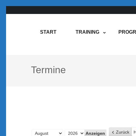
Zum
Inhalt
springen
Rene Martin
COMPUREM
START
TRAINING
PROGR
(Enter
drücken)
Termine
Zurück
H