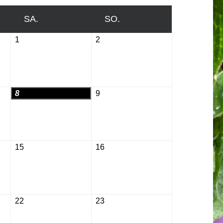
SA.
SAMSTAG
SO.
SONNTAG
1
August
2
August
1,
2,
2026
2026
8
August
9
August
8,
9,
2026
2026
15
August
16
August
15,
16,
2026
2026
22
August
23
August
22,
23,