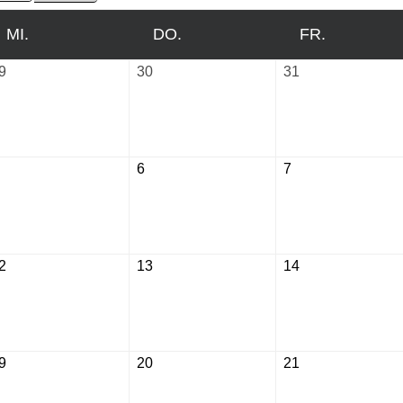
MI.
MITTWOCH
DO.
DONNERSTAG
FR.
FREITAG
9
Juli
30
Juli
31
Juli
29,
30,
31,
2026
2026
2026
August
6
August
7
August
5,
6,
7,
2026
2026
2026
2
August
13
August
14
August
12,
13,
14,
2026
2026
2026
9
August
20
August
21
August
19,
20,
21,