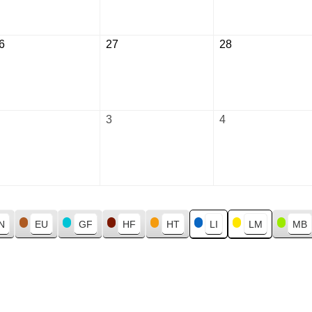
2026
2026
2026
6
August
27
August
28
August
26,
27,
28,
2026
2026
2026
September
3
September
4
September
2,
3,
4,
2026
2026
2026
N
EU
GF
HF
HT
LI
LM
MB