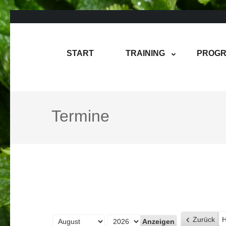
Zum
Inhalt
springen
Rene Martin
COMPUREM
START
TRAINING
PROGR
(Enter
drücken)
Termine
Zurück
H