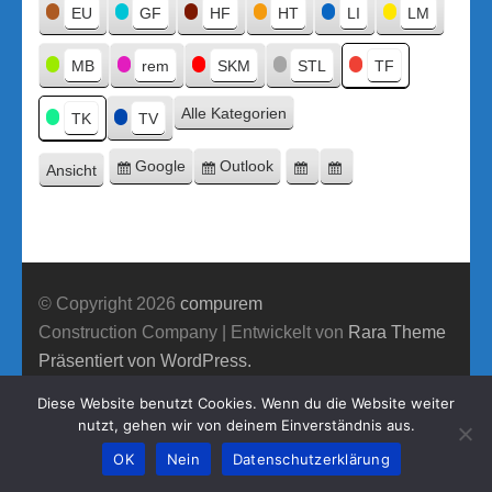
Titel
EU
GF
HF
HT
LI
LM
MB
rem
SKM
STL
TF
Alle Kategorien
TK
TV
Google
Outlook
Ansicht
Eintragen
Eintragen
Google-
Outlook-
ausdrucken
in
in
Export
Export
© Copyright 2026
compurem
Construction Company | Entwickelt von
Rara Theme
Präsentiert von WordPress.
Diese Website benutzt Cookies. Wenn du die Website weiter
nutzt, gehen wir von deinem Einverständnis aus.
OK
Nein
Datenschutzerklärung