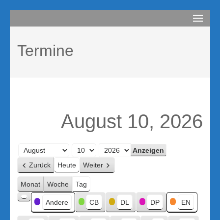
Zum
compurem
Rene Martin
Inhalt
springen
Termine
(Enter
drücken)
August 10, 2026
Monat
Tag
Jahr
Zurück
Heute
Weiter
Monat
Woche
Tag
Kategorien
Andere
CB
DL
DP
EN
Kategorie
ohne