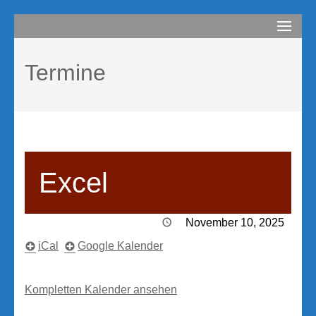
Zum
compurem
Rene Martin
Inhalt
springen
Termine
(Enter
drücken)
Excel
November 10, 2025
iCal
Google Kalender
Kompletten Kalender ansehen