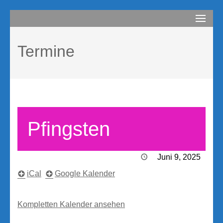
Zum
compurem
Rene Martin
Inhalt
springen
Termine
(Enter
drücken)
Pfingsten
Juni 9, 2025
iCal
Google Kalender
Kompletten Kalender ansehen